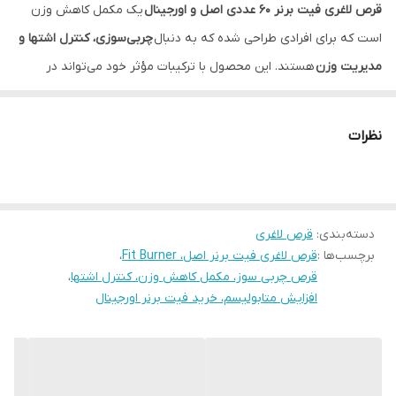
قرص لاغری فیت برنر ۶۰ عددی اصل و اورجینال
یک مکمل کاهش وزن
است که برای افرادی طراحی شده که به دنبال
چربی‌سوزی، کنترل اشتها و
مدیریت وزن
هستند. این محصول با ترکیبات مؤثر خود می‌تواند در
کنار
رژیم غذایی متعادل و فعالیت بدنی منظم به افزایش متابولیسم،
تأمین انرژی و حمایت از روند کاهش وزن
کمک کند. به طور کلی،
نظرات
مکمل‌های چربی‌سوز معمولاً با هدف افزایش مصرف انرژی، کمک به
کنترل اشتها و پشتیبانی از برنامه کاهش وزن عرضه می‌شوند.
⸻
2. ویژگی‌ها و مزایا
دسته‌بندی
:
قرص لاغری
برچسب‌ها :
قرص لاغری فیت برنر اصل، Fit Burner
،
* کمک به
چربی‌سوزی و کاهش وزن
قرص چربی سوز، مکمل کاهش وزن، کنترل اشتها
،
* کمک به
کنترل اشتها و کاهش میل به ریزه‌خواری
افزایش متابولیسم، خرید فیت برنر اورجینال
* کمک به
افزایش متابولیسم بدن
* کمک به
افزایش انرژی و تمرکز
* مناسب برای استفاده در کنار رژیم غذایی و ورزش