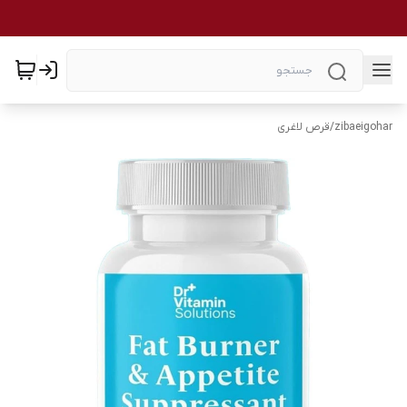
zibaeigohar
/
قرص لاغری