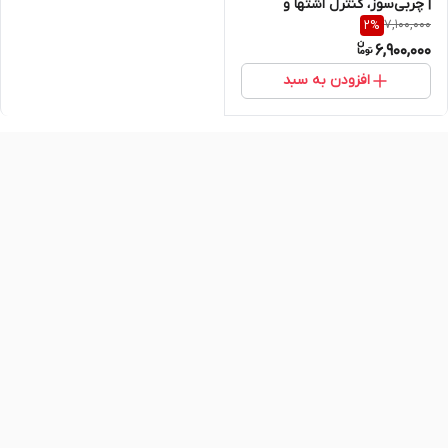
| چربی‌سوز، کنترل اشتها و
7,100,000
2
%
افزایش متابولیسم – ۶۰ عددی
6,900,000
اصل و اورجینال
افزودن به سبد