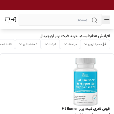
افزایش متابولیسم، خرید فیت برنر اورجینال
جدیدترین
برندها
قیمت
دسته‌بندی
فقط محص
قرص لاغری فیت برنر Fit Burner